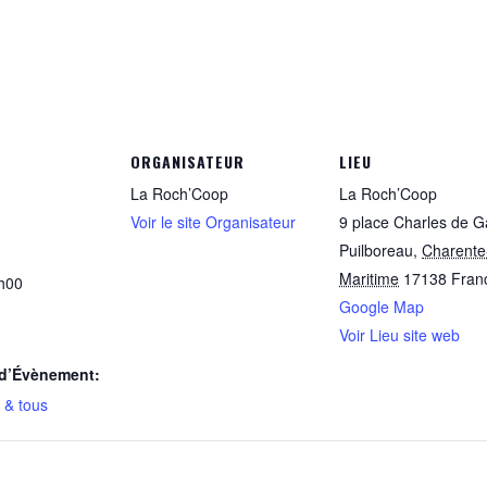
App
ager
ORGANISATEUR
LIEU
La Roch’Coop
La Roch’Coop
Voir le site Organisateur
9 place Charles de G
Puilboreau
,
Charente
Maritime
17138
Fran
h00
Google Map
Voir Lieu site web
 d’Évènement:
 & tous