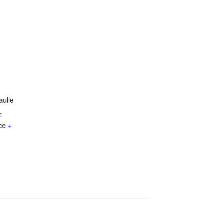
aulle
-
ce
+